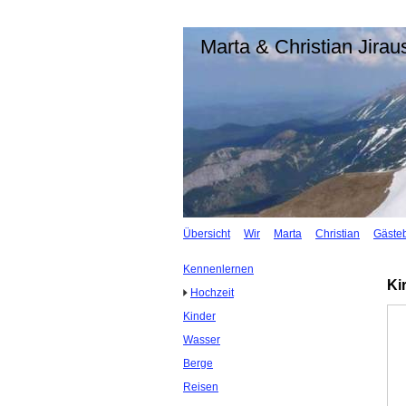
Marta & Christian Jira
Übersicht
Wir
Marta
Christian
Gäste
Kennenlernen
Ki
Hochzeit
Kinder
Wasser
Berge
Reisen